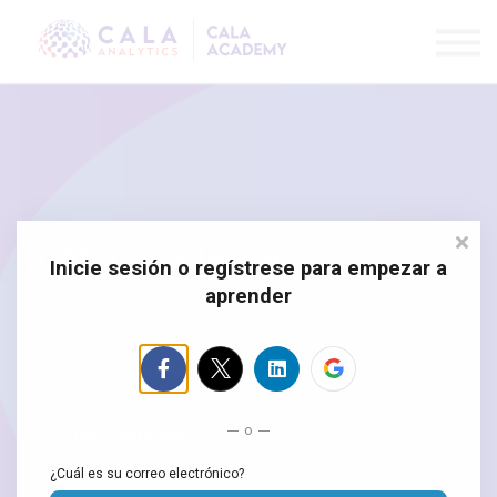
Cursos
Contáctanos
Acceder
Registrarse
¡CALA Academy!
Inicie sesión o regístrese para empezar a
aprender
Conviértete en una #MenteAnalítica. Serás un experto en análisis
estadístico y tomarás decisiones basadas en datos.
¿Qué esperas para empezar?
o
Inscríbete aquí
¿Cuál es su correo electrónico?