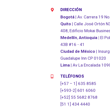
DIRECCIÓN
Bogotá
| Av. Carrera 19 No
Quito
| Calle José Ortón N3
408, Edificio Mokai Busine
Medellín
,
Antioquia |
El Po
43B #16 - 41
Ciudad de México
| Insurg
Guadalupe Inn CP 01020
Lima
| Av La Encalada 1090
TELÉFONOS
[+57 – 1] 635 8585
[+593-2] 601 6060
[+52] 55 5682 8768
[51 1] 434 4440