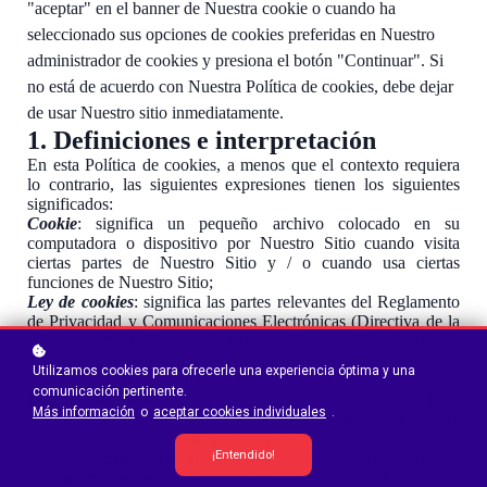
"aceptar" en el banner de Nuestra cookie o cuando ha
seleccionado sus opciones de cookies preferidas en Nuestro
administrador de cookies y presiona el botón "Continuar". Si
no está de acuerdo con Nuestra Política de cookies, debe dejar
de usar Nuestro sitio inmediatamente.
1. Definiciones e interpretación
En esta Política de cookies, a menos que el contexto requiera
lo contrario, las siguientes expresiones tienen los siguientes
significados:
Cookie
: significa un pequeño archivo colocado en su
computadora o dispositivo por Nuestro Sitio cuando visita
ciertas partes de Nuestro Sitio y / o cuando usa ciertas
funciones de Nuestro Sitio;
Ley de cookies
: significa las partes relevantes del Reglamento
de Privacidad y Comunicaciones Electrónicas (Directiva de la
CE) de 2003 y del Reglamento de la UE 2016/679
Reglamento General de Protección de Datos (“GDPR”) en
Utilizamos cookies para ofrecerle una experiencia óptima y una
Colombia la ley aplicable es Ley 1581 de 2012
comunicación pertinente.
Información personal
: significa todos y cada uno de los datos
Más información
o
aceptar cookies individuales
.
que se relacionan con una persona identificable que puede ser
identificada directa o indirectamente a partir de esos datos,
¡Entendido!
como se define en el Reglamento de la UE 2016/679
Reglamento general de protección de datos ("GDPR"); y en