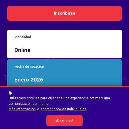
Inscribirse
Modalidad
Online
Fecha de creación
Enero 2026
Fecha lanzamiento
Utilizamos cookies para ofrecerle una experiencia óptima y una
comunicación pertinente.
16 Marzo 2026
Más información
o
aceptar cookies individuales
.
¡Entendido!
Tema