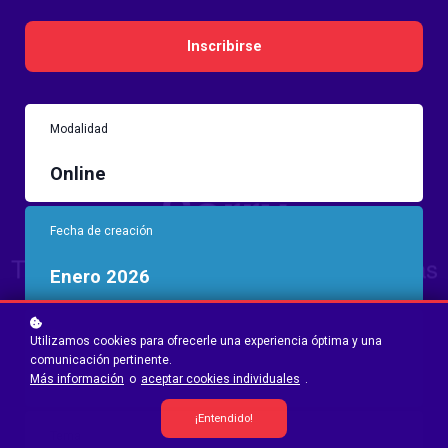
Inscribirse
Modalidad
Online
Fecha de creación
Enero 2026
Fecha lanzamiento
Utilizamos cookies para ofrecerle una experiencia óptima y una
comunicación pertinente.
16 Marzo 2026
Más información
o
aceptar cookies individuales
.
¡Entendido!
Tema