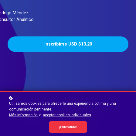
odrigo Méndez
onsultor Analítico
Inscribirse
USD $13.20
Utilizamos cookies para ofrecerle una experiencia óptima y una
comunicación pertinente.
Más información
o
aceptar cookies individuales
.
¡Entendido!